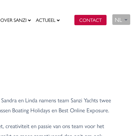
OVER SANZI
ACTUEEL
CONTACT
n Sandra en Linda namens team Sanzi Yachts twee
nssen Boating Holidays en Best Online Exposure.
, creativiteit en passie van ons team voor het
ereikt en meer gemotiveerd dan ooit om ook