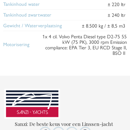
± 220 ltr
Tankinhoud water
± 240 ltr
Tankinhoud zwartwater
± 8.500 kg / ± 8,5 m3
Gewicht / Waterverplaatsing
1x 4 cil. Volvo Penta Diesel type D2-75 55
kW (75 PK), 3000 rpm Emission
Motorisering
compliance: EPA Tier 3, EU RCD Stage II,
BSO II
Sanzi: De beste keus voor een Linssen-jacht